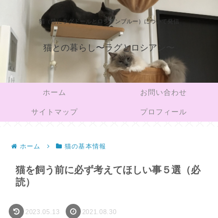
猫（特にラグドールとロシアンブルー）について発信
猫との暮らし〜ラグとロシアン〜
ホーム
お問い合わせ
サイトマップ
プロフィール
ホーム
猫の基本情報
猫を飼う前に必ず考えてほしい事５選（必
読）
2023.05.13
2021.08.30