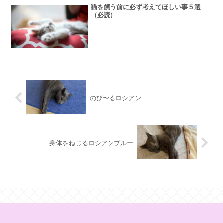
猫を飼う前に必ず考えてほしい事５選
（必読）
のび〜るロシアン
身体をねじるロシアンブルー